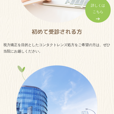
詳しくは
2025.05.27
こちら
2025年6月の代理診療のご案内
2025.05.19
5月26日（月）の診療時間について
視力矯正を目的としたコンタクトレンズ処方をご希望の方は、ぜひ
当院にお越しください。
2023.10.29
マスク着用のお願い