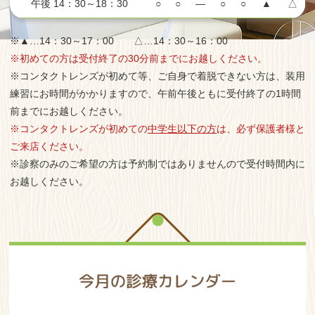
午後 14：30～18：30
○
○
—
○
○
▲
△
※▲…14：30～17：00 △…14：30～16：00
※初めての方は受付終了の30分前までにお越しください。
※コンタクトレンズが初めて等、ご自身で着脱できない方は、装用
練習にお時間がかかりますので、午前午後ともに受付終了の1時間
前までにお越しください。
※コンタクトレンズが初めての
中学生以下の方
は、必ず保護者様と
ご来店ください。
※診察のみのご希望の方は予約制ではありませんので受付時間内に
お越しください。