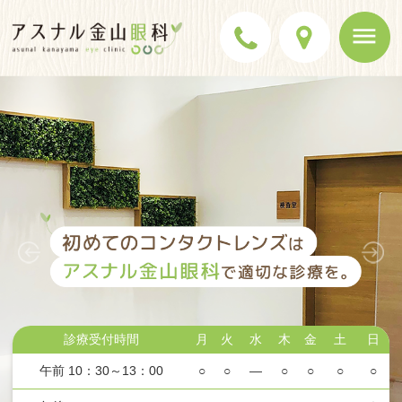
診療受付時間
月
火
水
木
金
土
日
午前 10：30～13：00
○
○
—
○
○
○
○